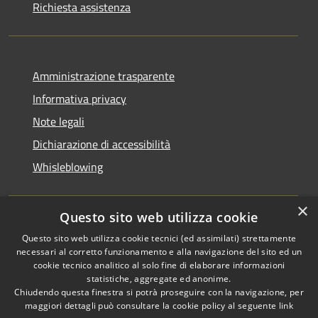
Richiesta assistenza
Amministrazione trasparente
Informativa privacy
Note legali
Dichiarazione di accessibilità
Whisleblowing
×
Questo sito web utilizza cookie
RSS
Copyright © 2026 • Comune di
Questo sito web utilizza cookie tecnici (ed assimilati) strettamente
necessari al corretto funzionamento e alla navigazione del sito ed un
Accessibilità
Foggia • Powered by
cookie tecnico analitico al solo fine di elaborare informazioni
Privacy
Municipium
Accesso
•
statistiche, aggregate ed anonime.
Cookie
redazione
Chiudendo questa finestra si potrà proseguire con la navigazione, per
Mappa del sito
maggiori dettagli può consultare la cookie policy al seguente
link