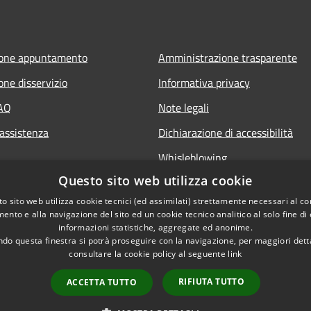
ione appuntamento
Amministrazione trasparente
one disservizio
Informativa privacy
FAQ
Note legali
 assistenza
Dichiarazione di accessibilità
Whisleblowing
Questo sito web utilizza cookie
o sito web utilizza cookie tecnici (ed assimilati) strettamente necessari al co
ento e alla navigazione del sito ed un cookie tecnico analitico al solo fine di
informazioni statistiche, aggregate ed anonime.
do questa finestra si potrà proseguire con la navigazione, per maggiori dett
consultare la cookie policy al seguente
link
RIFIUTA TUTTO
ACCETTA TUTTO
l sito
Copyright © 2026 • Comune 
Codici IPA