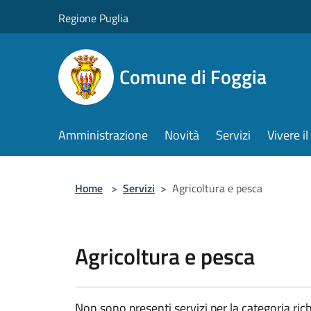
Salta al contenuto principale
Regione Puglia
Comune di Foggia
Amministrazione
Novità
Servizi
Vivere 
Home
>
Servizi
>
Agricoltura e pesca
Agricoltura e pesca
Non sono presenti servizi per la categoria rich