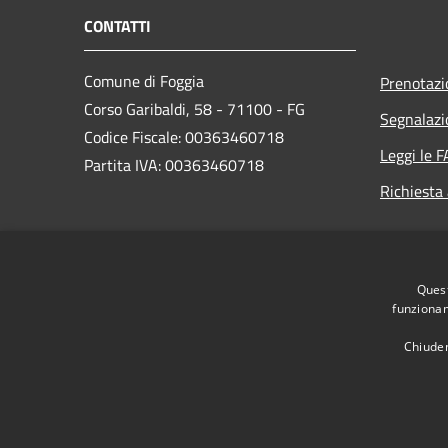
CONTATTI
Comune di Foggia
Prenotaz
Corso Garibaldi, 58 - 71100 - FG
Segnalazi
Codice Fiscale: 00363460718
Leggi le 
Partita IVA: 00363460718
Richiesta
PEC:
protocollo.generale@cert.comune.foggia.it
Centralino Unico: +39 0881 792111
Quest
funzionam
Chiuden
RSS
Accessibilità
Privacy
Cookie
Mappa de
Area dipendenti
Intranet Consiglio