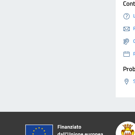
Cont
Prob