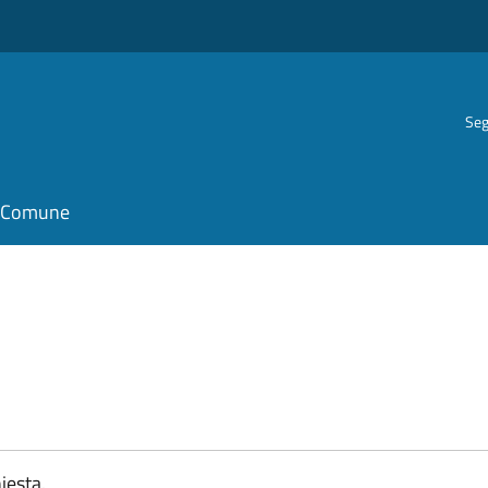
Seg
il Comune
iesta.