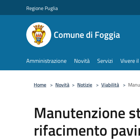
Salta al contenuto principale
Regione Puglia
Comune di Foggia
Amministrazione
Novità
Servizi
Vivere 
Home
>
Novità
>
Notizie
>
Viabilità
>
Manut
Manutenzione str
rifacimento pav