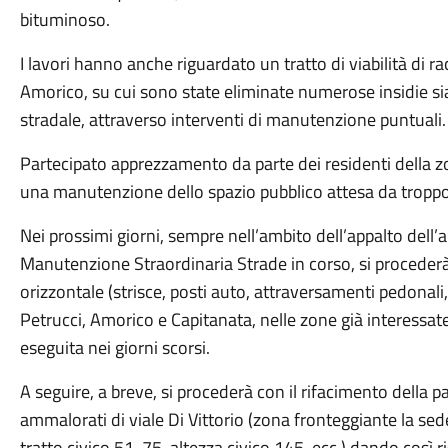
bituminoso.
I lavori hanno anche riguardato un tratto di viabilità di r
Amorico, su cui sono state eliminate numerose insidie si
stradale, attraverso interventi di manutenzione puntuali.
Partecipato apprezzamento da parte dei residenti della z
una manutenzione dello spazio pubblico attesa da tropp
Nei prossimi giorni, sempre nell’ambito dell’appalto dell’a
Manutenzione Straordinaria Strade in corso, si procederà
orizzontale (strisce, posti auto, attraversamenti pedonali, 
Petrucci, Amorico e Capitanata, nelle zone già interessa
eseguita nei giorni scorsi.
A seguire, a breve, si procederà con il rifacimento della 
ammalorati di viale Di Vittorio (zona fronteggiante la sede
tratto civico 51-75, altezza civico 145, ecc.) dando così 