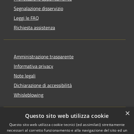
Segnalazione disservizio
Leggi le FAQ
Richiesta assistenza
Amministrazione trasparente
Informativa privacy
Note legali
Dichiarazione di accessibilità
Whisleblowing
×
Questo sito web utilizza cookie
RSS
Copyright © 2026 • Comune di
Questo sito web utilizza cookie tecnici (ed assimilati) strettamente
necessari al corretto funzionamento e alla navigazione del sito ed un
Accessibilità
Foggia • Powered by