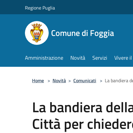
Salta al contenuto principale
Regione Puglia
Comune di Foggia
Amministrazione
Novità
Servizi
Vivere 
Home
>
Novità
>
Comunicati
>
La bandiera de
La bandiera dell
Città per chieder