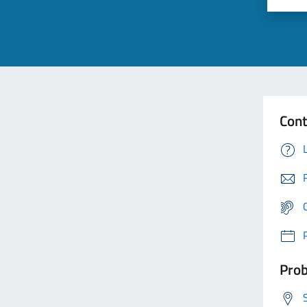
Cont
Prob