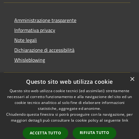
Amministrazione trasparente
Informativa privacy
Note legali
Dichiarazione di accessibilità
Whisleblowing
×
Questo sito web utilizza cookie
RSS
Copyright © 2026 • Comune di
Questo sito web utilizza cookie tecnici (ed assimilati) strettamente
necessari al corretto funzionamento e alla navigazione del sito ed un
Accessibilità
Foggia • Powered by
cookie tecnico analitico al solo fine di elaborare informazioni
Privacy
Municipium
Accesso
•
statistiche, aggregate ed anonime.
Cookie
redazione
Chiudendo questa finestra si potrà proseguire con la navigazione, per
Mappa del sito
maggiori dettagli può consultare la cookie policy al seguente
link
Codici IPA
RIFIUTA TUTTO
ACCETTA TUTTO
Area dipendenti