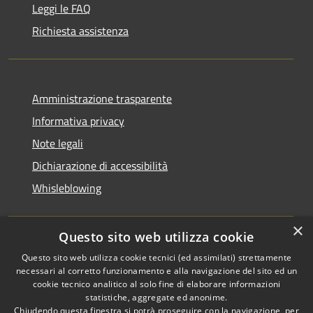
Leggi le FAQ
Richiesta assistenza
Amministrazione trasparente
Informativa privacy
Note legali
Dichiarazione di accessibilità
Whisleblowing
×
Questo sito web utilizza cookie
RSS
Copyright © 2026 • Comune di
Questo sito web utilizza cookie tecnici (ed assimilati) strettamente
necessari al corretto funzionamento e alla navigazione del sito ed un
Accessibilità
Foggia • Powered by
cookie tecnico analitico al solo fine di elaborare informazioni
Privacy
Municipium
Accesso
•
statistiche, aggregate ed anonime.
Cookie
redazione
Chiudendo questa finestra si potrà proseguire con la navigazione, per