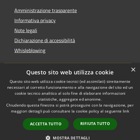
Amministrazione trasparente
Informativa privacy
Note legali
Dichiarazione di accessibilità
Whisleblowing
×
Questo sito web utilizza cookie
RSS
Copyright © 2026 • Comune di
Questo sito web utilizza cookie tecnici (ed assimilati) strettamente
necessari al corretto funzionamento e alla navigazione del sito ed un
Accessibilità
Foggia • Powered by
cookie tecnico analitico al solo fine di elaborare informazioni
Privacy
Municipium
Accesso
•
statistiche, aggregate ed anonime.
Cookie
redazione
Chiudendo questa finestra si potrà proseguire con la navigazione, per
Mappa del sito
maggiori dettagli può consultare la cookie policy al seguente
link
Codici IPA
RIFIUTA TUTTO
ACCETTA TUTTO
Area dipendenti
Intranet Consiglio
MOSTRA DETTAGLI