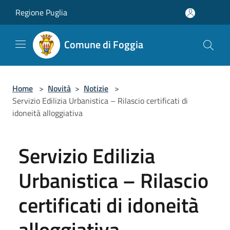
Salta al contenuto principale
Regione Puglia
Comune di Foggia
Home
>
Novità
>
Notizie
>
Servizio Edilizia Urbanistica – Rilascio certificati di
idoneità alloggiativa
Servizio Edilizia
Urbanistica – Rilascio
certificati di idoneità
alloggiativa