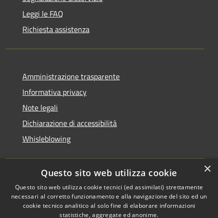
Leggi le FAQ
Richiesta assistenza
Amministrazione trasparente
Informativa privacy
Note legali
Dichiarazione di accessibilità
Whisleblowing
×
Questo sito web utilizza cookie
RSS
Copyright © 2026 • Comune di
Questo sito web utilizza cookie tecnici (ed assimilati) strettamente
necessari al corretto funzionamento e alla navigazione del sito ed un
Accessibilità
Foggia • Powered by
cookie tecnico analitico al solo fine di elaborare informazioni
Privacy
Municipium
Accesso
•
statistiche, aggregate ed anonime.