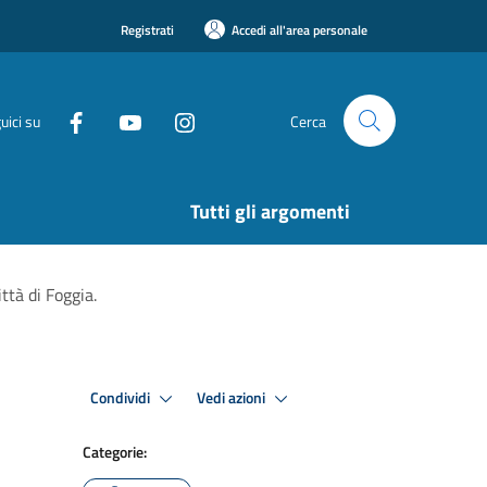
Registrati
Accedi all'area personale
uici su
Cerca
Tutti gli argomenti
ttà di Foggia.
Condividi
Vedi azioni
Categorie: