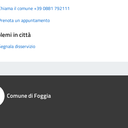
Chiama il comune +39 0881 792111
Prenota un appuntamento
lemi in città
Segnala disservizio
Comune di Foggia