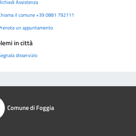
Richiedi Assistenza
Chiama il comune +39 0881 792111
Prenota un appuntamento
lemi in città
Segnala disservizio
Comune di Foggia