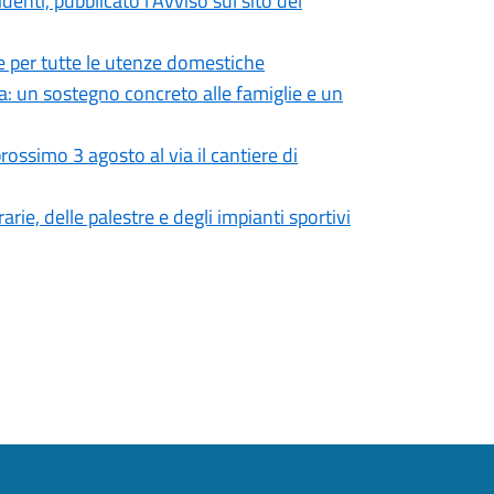
enti, pubblicato l’Avviso sul sito del
 per tutte le utenze domestiche
: un sostegno concreto alle famiglie e un
ossimo 3 agosto al via il cantiere di
rie, delle palestre e degli impianti sportivi