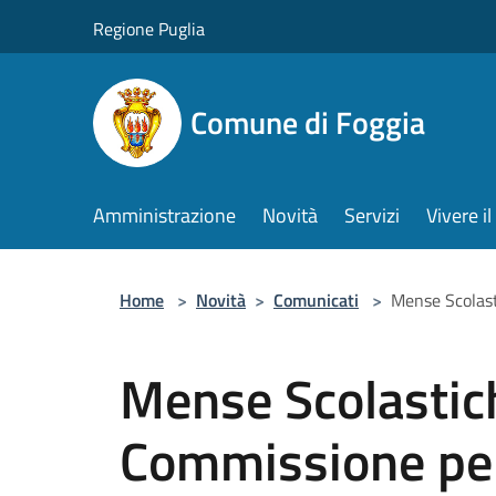
Salta al contenuto principale
Regione Puglia
Comune di Foggia
Amministrazione
Novità
Servizi
Vivere 
Home
>
Novità
>
Comunicati
>
Mense Scolasti
Mense Scolastiche
Commissione per 