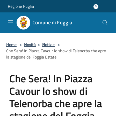
Salta al contenuto principale
Regione Puglia
Comune di Foggia
Home
>
Novità
>
Notizie
>
Che Sera! In Piazza Cavour lo show di Telenorba che apre
la stagione del Foggia Estate
Che Sera! In Piazza
Cavour lo show di
Telenorba che apre la
stagione del Foggia