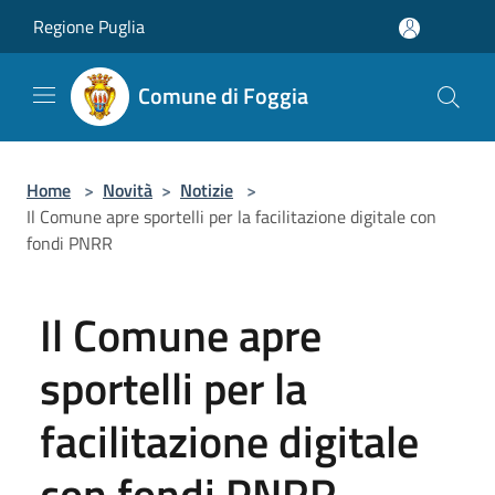
Salta al contenuto principale
Regione Puglia
Comune di Foggia
Home
>
Novità
>
Notizie
>
Il Comune apre sportelli per la facilitazione digitale con
fondi PNRR
Il Comune apre
sportelli per la
facilitazione digitale
con fondi PNRR