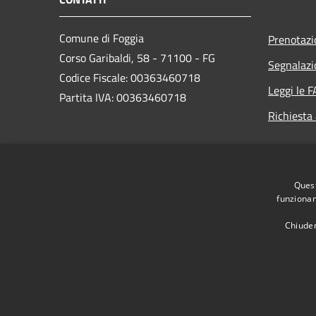
Comune di Foggia
Prenotaz
Corso Garibaldi, 58 - 71100 - FG
Segnalazi
Codice Fiscale: 00363460718
Leggi le 
Partita IVA: 00363460718
Richiesta
PEC:
protocollo.generale@cert.comune.foggia.it
Centralino Unico: +39 0881 792111
Quest
funzionam
Chiuden
RSS
Accessibilità
Privacy
Cookie
Mappa de
Area dipendenti
Intranet Consiglio