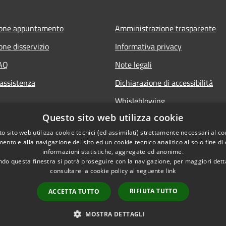
ione appuntamento
Amministrazione trasparente
one disservizio
Informativa privacy
FAQ
Note legali
 assistenza
Dichiarazione di accessibilità
Whisleblowing
Questo sito web utilizza cookie
o sito web utilizza cookie tecnici (ed assimilati) strettamente necessari al co
ento e alla navigazione del sito ed un cookie tecnico analitico al solo fine di
informazioni statistiche, aggregate ed anonime.
do questa finestra si potrà proseguire con la navigazione, per maggiori dett
consultare la cookie policy al seguente
link
RIFIUTA TUTTO
ACCETTA TUTTO
l sito
Copyright © 2026 • Comune 
Codici IPA
MOSTRA DETTAGLI