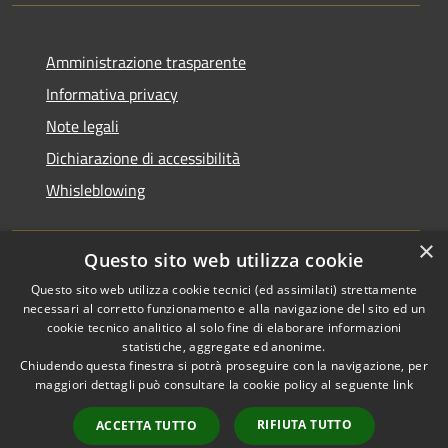
Amministrazione trasparente
Informativa privacy
Note legali
Dichiarazione di accessibilità
Whisleblowing
×
Questo sito web utilizza cookie
RSS
Copyright © 2026 • Comune di
Questo sito web utilizza cookie tecnici (ed assimilati) strettamente
necessari al corretto funzionamento e alla navigazione del sito ed un
Accessibilità
Foggia • Powered by
cookie tecnico analitico al solo fine di elaborare informazioni
Privacy
Municipium
Accesso
•
statistiche, aggregate ed anonime.
Cookie
redazione
Chiudendo questa finestra si potrà proseguire con la navigazione, per
Mappa del sito
maggiori dettagli può consultare la cookie policy al seguente
link
Codici IPA
RIFIUTA TUTTO
ACCETTA TUTTO
Area dipendenti