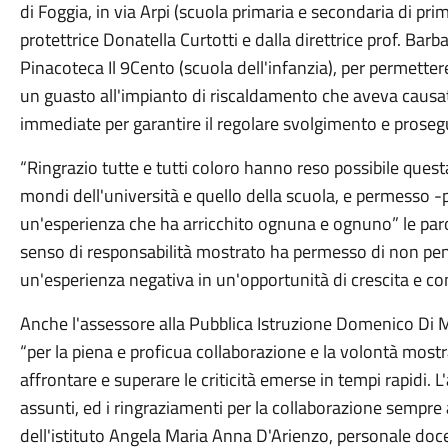
di Foggia, in via Arpi (scuola primaria e secondaria di pri
protettrice Donatella Curtotti e dalla direttrice prof. Barba
Pinacoteca Il 9Cento (scuola dell'infanzia), per permettere
un guasto all'impianto di riscaldamento che aveva causato 
immediate per garantire il regolare svolgimento e proseg
“Ringrazio tutte e tutti coloro hanno reso possibile quest
mondi dell'università e quello della scuola, e permesso -
un'esperienza che ha arricchito ognuna e ognuno” le paro
senso di responsabilità mostrato ha permesso di non pen
un'esperienza negativa in un'opportunità di crescita e co
Anche l'assessore alla Pubblica Istruzione Domenico Di Mo
“per la piena e proficua collaborazione e la volontà mostr
affrontare e superare le criticità emerse in tempi rapidi
assunti, ed i ringraziamenti per la collaborazione sempre 
dell'istituto Angela Maria Anna D'Arienzo, personale docent