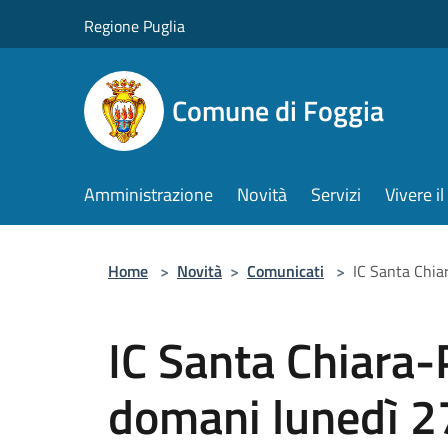
Salta al contenuto principale
Regione Puglia
Comune di Foggia
Amministrazione
Novità
Servizi
Vivere 
Home
>
Novità
>
Comunicati
>
IC Santa Chia
IC Santa Chiara-
domani lunedì 27