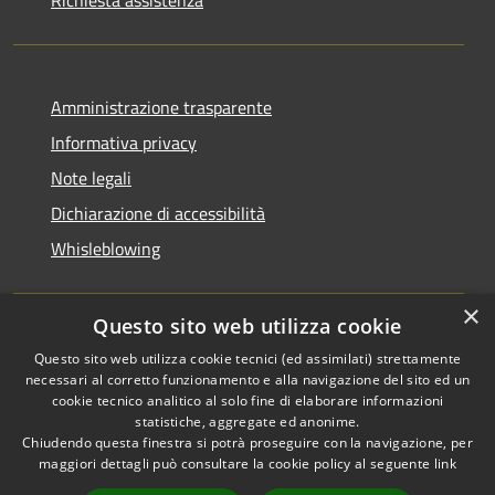
Amministrazione trasparente
Informativa privacy
Note legali
Dichiarazione di accessibilità
Whisleblowing
×
Questo sito web utilizza cookie
RSS
Copyright © 2026 • Comune di
Questo sito web utilizza cookie tecnici (ed assimilati) strettamente
necessari al corretto funzionamento e alla navigazione del sito ed un
Accessibilità
Foggia • Powered by
cookie tecnico analitico al solo fine di elaborare informazioni
Privacy
Municipium
Accesso
•
statistiche, aggregate ed anonime.
Cookie
redazione
Chiudendo questa finestra si potrà proseguire con la navigazione, per
Mappa del sito
maggiori dettagli può consultare la cookie policy al seguente
link
Codici IPA