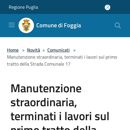
Salta al contenuto principale
Regione Puglia
Comune di Foggia
Home
>
Novità
>
Comunicati
>
Manutenzione straordinaria, terminati i lavori sul primo
tratto della Strada Comunale 17
Manutenzione
straordinaria,
terminati i lavori sul
primo tratto della