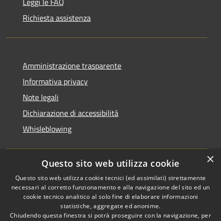
Leggi le FAQ
Richiesta assistenza
Amministrazione trasparente
Informativa privacy
Note legali
Dichiarazione di accessibilità
Whisleblowing
×
Questo sito web utilizza cookie
RSS
Copyright © 2026 • Comune di
Questo sito web utilizza cookie tecnici (ed assimilati) strettamente
necessari al corretto funzionamento e alla navigazione del sito ed un
Accessibilità
Foggia • Powered by
cookie tecnico analitico al solo fine di elaborare informazioni
Privacy
Municipium
Accesso
•
statistiche, aggregate ed anonime.
Cookie
redazione
Chiudendo questa finestra si potrà proseguire con la navigazione, per