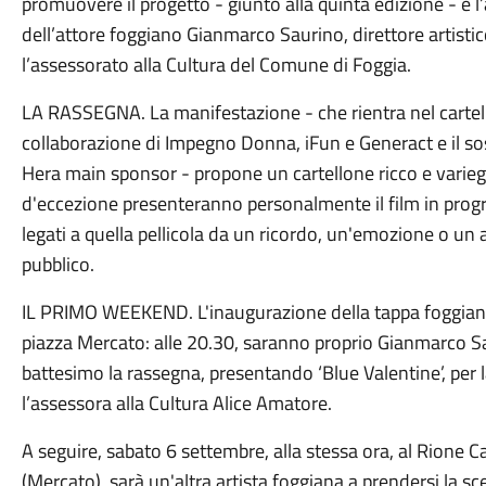
promuovere il progetto - giunto alla quinta edizione - è l
dell’attore foggiano Gianmarco Saurino, direttore artist
l’assessorato alla Cultura del Comune di Foggia.
LA RASSEGNA. La manifestazione - che rientra nel cartell
collaborazione di Impegno Donna, iFun e Generact e il 
Hera main sponsor - propone un cartellone ricco e varieg
d'eccezione presenteranno personalmente il film in pro
legati a quella pellicola da un ricordo, un'emozione o un
pubblico.
IL PRIMO WEEKEND. L'inaugurazione della tappa foggian
piazza Mercato: alle 20.30, saranno proprio Gianmarco 
battesimo la rassegna, presentando ‘Blue Valentine’, per 
l’assessora alla Cultura Alice Amatore.
A seguire, sabato 6 settembre, alla stessa ora, al Rione 
(Mercato), sarà un'altra artista foggiana a prendersi la 