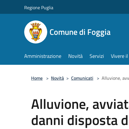
Salta al contenuto principale
Regione Puglia
Comune di Foggia
Amministrazione
Novità
Servizi
Vivere 
Home
>
Novità
>
Comunicati
>
Alluvione, avv
Alluvione, avviat
danni disposta d