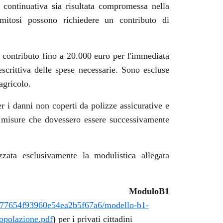
 e continuativa sia risultata compromessa nella
amitosi possono richiedere un contributo di
 contributo fino a 20.000 euro per l'immediata
descrittiva delle spese necessarie. Sono escluse
agricolo.
r i danni non coperti da polizze assicurative e
ri misure che dovessero essere successivamente
zata esclusivamente la modulistica allegata
ModuloB1
a3e77654f93960e54ea2b5f67a6/modello-b1-
popolazione.pdf
)
per i privati cittadini