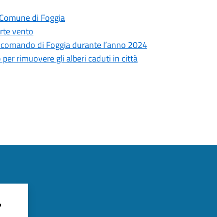
l Comune di Foggia
orte vento
 dal comando di Foggia durante l’anno 2024
per rimuovere gli alberi caduti in città
?