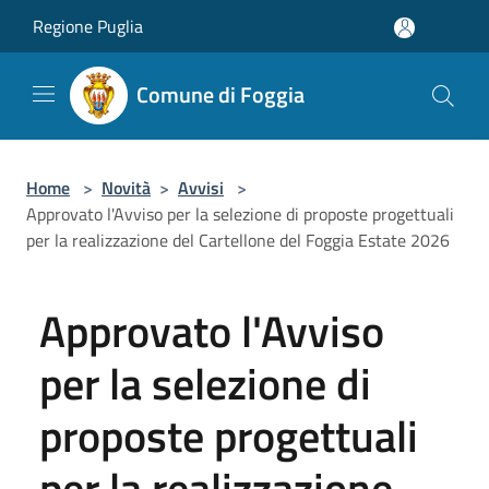
Salta al contenuto principale
Regione Puglia
Comune di Foggia
Home
>
Novità
>
Avvisi
>
Approvato l'Avviso per la selezione di proposte progettuali
per la realizzazione del Cartellone del Foggia Estate 2026
Approvato l'Avviso
per la selezione di
proposte progettuali
per la realizzazione