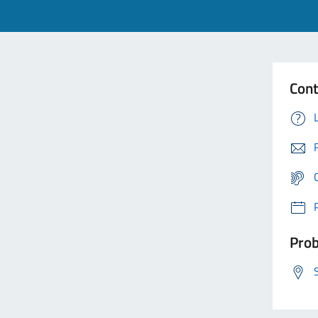
Cont
Prob