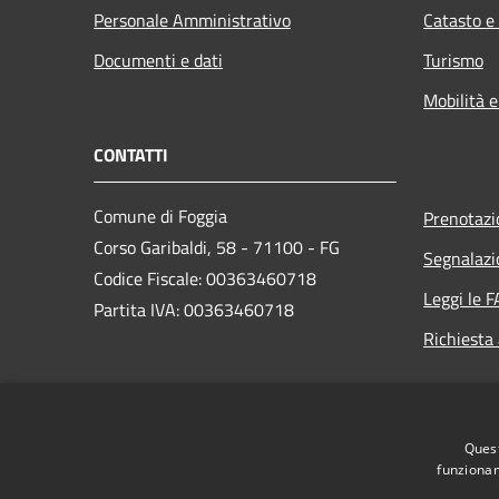
Personale Amministrativo
Catasto e
Documenti e dati
Turismo
Mobilità e
CONTATTI
Comune di Foggia
Prenotaz
Corso Garibaldi, 58 - 71100 - FG
Segnalazi
Codice Fiscale: 00363460718
Leggi le 
Partita IVA: 00363460718
Richiesta
PEC:
protocollo.generale@cert.comune.foggia.it
Centralino Unico: +39 0881 792111
Quest
funzionam