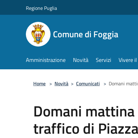
Salta al contenuto principale
Regione Puglia
Comune di Foggia
Amministrazione
Novità
Servizi
Vivere 
Home
>
Novità
>
Comunicati
>
Domani mattina
Domani mattina c
traffico di Piazz