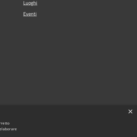
Luoghi
Eventi
×
rretto
 elaborare