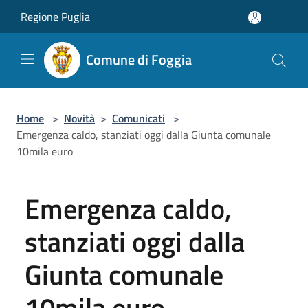
Salta al contenuto principale
Regione Puglia
Comune di Foggia
Home
>
Novità
>
Comunicati
>
Emergenza caldo, stanziati oggi dalla Giunta comunale
10mila euro
Emergenza caldo,
stanziati oggi dalla
Giunta comunale
10mila euro