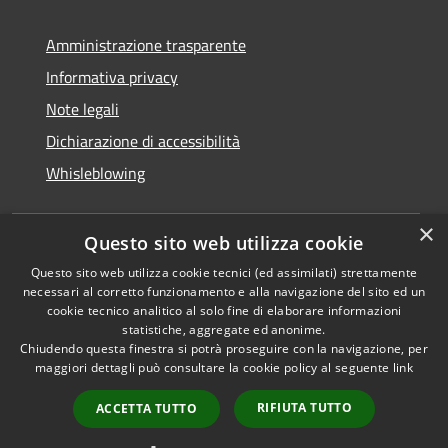
Amministrazione trasparente
Informativa privacy
Note legali
Dichiarazione di accessibilità
Whisleblowing
×
Questo sito web utilizza cookie
RSS
Copyright © 2026 • Comune di
Questo sito web utilizza cookie tecnici (ed assimilati) strettamente
necessari al corretto funzionamento e alla navigazione del sito ed un
Accessibilità
Foggia • Powered by
cookie tecnico analitico al solo fine di elaborare informazioni
Privacy
Municipium
Accesso
•
statistiche, aggregate ed anonime.
Cookie
redazione
Chiudendo questa finestra si potrà proseguire con la navigazione, per
Mappa del sito
maggiori dettagli può consultare la cookie policy al seguente
link
Codici IPA
RIFIUTA TUTTO
ACCETTA TUTTO
Area dipendenti