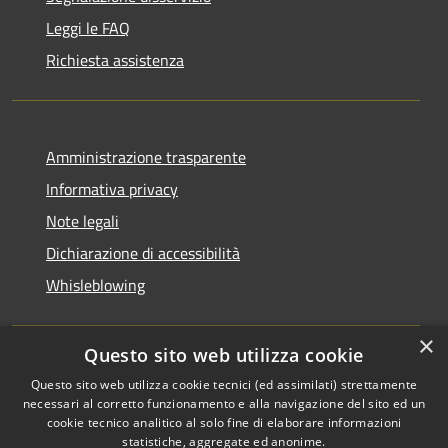
Leggi le FAQ
Richiesta assistenza
Amministrazione trasparente
Informativa privacy
Note legali
Dichiarazione di accessibilità
Whisleblowing
×
Questo sito web utilizza cookie
RSS
Copyright © 2026 • Comune di
Questo sito web utilizza cookie tecnici (ed assimilati) strettamente
necessari al corretto funzionamento e alla navigazione del sito ed un
Accessibilità
Foggia • Powered by
cookie tecnico analitico al solo fine di elaborare informazioni
Privacy
Municipium
Accesso
•
statistiche, aggregate ed anonime.