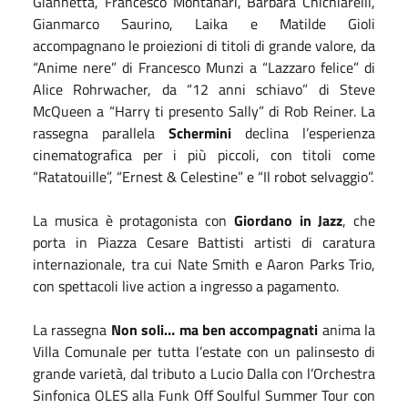
Giannetta, Francesco Montanari, Barbara Chichiarelli,
Gianmarco Saurino, Laika e Matilde Gioli
accompagnano le proiezioni di titoli di grande valore, da
“Anime nere” di Francesco Munzi a “Lazzaro felice” di
Alice Rohrwacher, da “12 anni schiavo” di Steve
McQueen a “Harry ti presento Sally” di Rob Reiner. La
rassegna parallela
Schermini
declina l’esperienza
cinematografica per i più piccoli, con titoli come
“Ratatouille”, “Ernest & Celestine” e “Il robot selvaggio”.
La musica è protagonista con
Giordano in Jazz
, che
porta in Piazza Cesare Battisti artisti di caratura
internazionale, tra cui Nate Smith e Aaron Parks Trio,
con spettacoli live action a ingresso a pagamento.
La rassegna
Non soli… ma ben accompagnati
anima la
Villa Comunale per tutta l’estate con un palinsesto di
grande varietà, dal tributo a Lucio Dalla con l’Orchestra
Sinfonica OLES alla Funk Off Soulful Summer Tour con