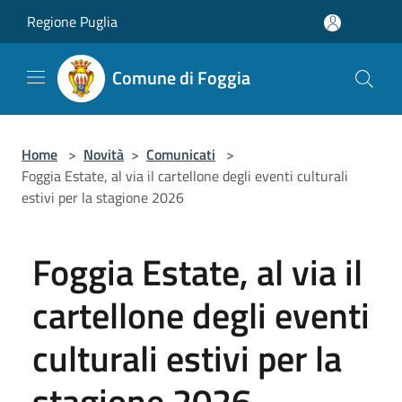
Salta al contenuto principale
Regione Puglia
Comune di Foggia
Home
>
Novità
>
Comunicati
>
Foggia Estate, al via il cartellone degli eventi culturali
estivi per la stagione 2026
Foggia Estate, al via il
cartellone degli eventi
culturali estivi per la
stagione 2026