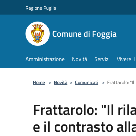
Salta al contenuto principale
Regione Puglia
Comune di Foggia
Amministrazione
Novità
Servizi
Vivere 
Home
>
Novità
>
Comunicati
>
Frattarolo: "I
Frattarolo: "Il r
e il contrasto al