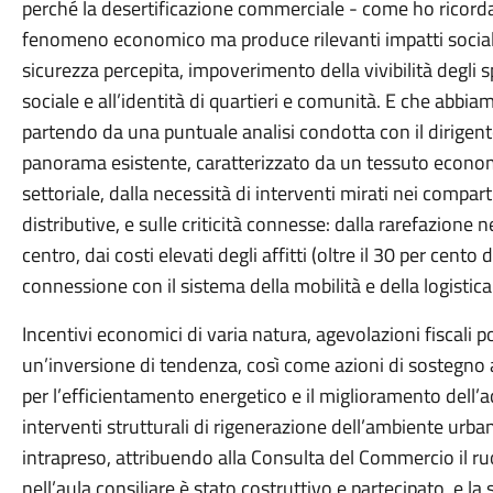
perché la desertificazione commerciale - come ho ricorda
fenomeno economico ma produce rilevanti impatti sociali 
sicurezza percepita, impoverimento della vivibilità degli s
sociale e all’identità di quartieri e comunità. E che abbi
partendo da una puntuale analisi condotta con il dirigente 
panorama esistente, caratterizzato da un tessuto econom
settoriale, dalla necessità di interventi mirati nei compart
distributive, e sulle criticità connesse: dalla rarefazione 
centro, dai costi elevati degli affitti (oltre il 30 per cento
connessione con il sistema della mobilità e della logistic
Incentivi economici di varia natura, agevolazioni fiscali 
un’inversione di tendenza, così come azioni di sostegno 
per l’efficientamento energetico e il miglioramento dell’ac
interventi strutturali di rigenerazione dell’ambiente urba
intrapreso, attribuendo alla Consulta del Commercio il ruo
nell’aula consiliare è stato costruttivo e partecipato, e l