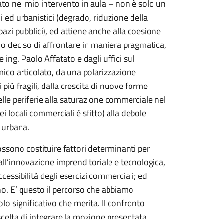
to nel mio intervento in aula – non è solo un
ed urbanistici (degrado, riduzione della
pazi pubblici), ed attiene anche alla coesione
amo deciso di affrontare in maniera pragmatica,
ing. Paolo Affatato e dagli uffici sul
ico articolato, da una polarizzazione
i più fragili, dalla crescita di nuove forme
nelle periferie alla saturazione commerciale nel
 dei locali commerciali è sfitto) alla debole
a urbana.
possono costituire fattori determinanti per
all’innovazione imprenditoriale e tecnologica,
cessibilità degli esercizi commerciali; ed
no. E’ questo il percorso che abbiamo
lo significativo che merita. Il confronto
a scelta di integrare la mozione presentata