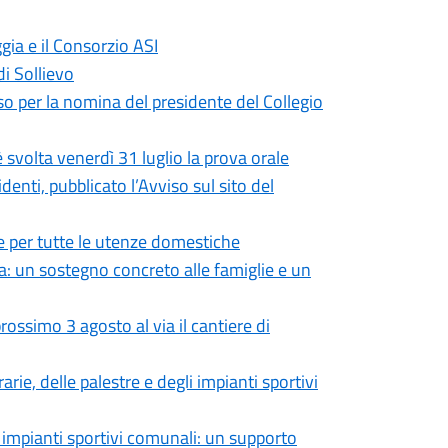
gia e il Consorzio ASI
di Sollievo
so per la nomina del presidente del Collegio
 svolta venerdì 31 luglio la prova orale
enti, pubblicato l’Avviso sul sito del
 per tutte le utenze domestiche
: un sostegno concreto alle famiglie e un
ossimo 3 agosto al via il cantiere di
rie, delle palestre e degli impianti sportivi
 e impianti sportivi comunali: un supporto