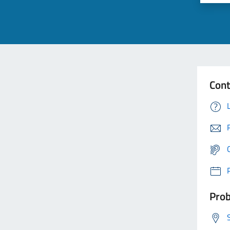
Cont
Prob