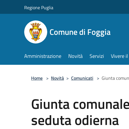
Salta al contenuto principale
Regione Puglia
Comune di Foggia
Amministrazione
Novità
Servizi
Vivere 
Home
>
Novità
>
Comunicati
>
Giunta comuna
Giunta comunale,
seduta odierna