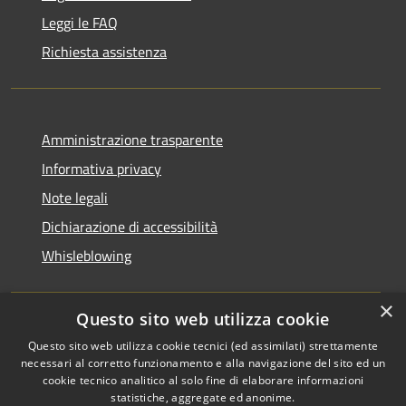
Leggi le FAQ
Richiesta assistenza
Amministrazione trasparente
Informativa privacy
Note legali
Dichiarazione di accessibilità
Whisleblowing
×
Questo sito web utilizza cookie
RSS
Copyright © 2026 • Comune di
Questo sito web utilizza cookie tecnici (ed assimilati) strettamente
necessari al corretto funzionamento e alla navigazione del sito ed un
Accessibilità
Foggia • Powered by
cookie tecnico analitico al solo fine di elaborare informazioni
Privacy
Municipium
Accesso
•
statistiche, aggregate ed anonime.