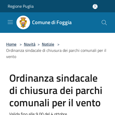
Salta al contenuto principale
Regione Puglia
Comune di Foggia
Home
>
Novità
>
Notizie
>
Ordinanza sindacale di chiusura dei parchi comunali per il
vento
Ordinanza sindacale
di chiusura dei parchi
comunali per il vento
Valida fino alle 9,00 del 4 ottobre