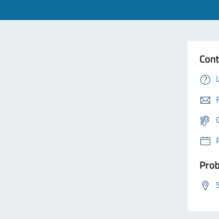
Cont
Prob