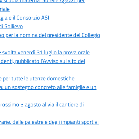
ex scuola materna ‘Sorelle Agazzi’ per
riale
gia e il Consorzio ASI
di Sollievo
so per la nomina del presidente del Collegio
 svolta venerdì 31 luglio la prova orale
enti, pubblicato l’Avviso sul sito del
 per tutte le utenze domestiche
: un sostegno concreto alle famiglie e un
ossimo 3 agosto al via il cantiere di
rie, delle palestre e degli impianti sportivi