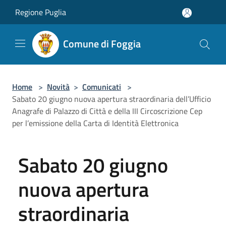
Salta al contenuto principale
Regione Puglia
Comune di Foggia
Home
>
Novità
>
Comunicati
>
Sabato 20 giugno nuova apertura straordinaria dell’Ufficio
Anagrafe di Palazzo di Città e della III Circoscrizione Cep
per l’emissione della Carta di Identità Elettronica
Sabato 20 giugno
nuova apertura
straordinaria