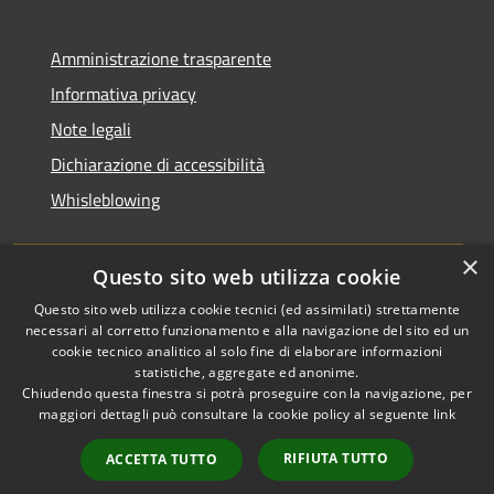
Amministrazione trasparente
Informativa privacy
Note legali
Dichiarazione di accessibilità
Whisleblowing
×
Questo sito web utilizza cookie
RSS
Copyright © 2026 • Comune di
Questo sito web utilizza cookie tecnici (ed assimilati) strettamente
necessari al corretto funzionamento e alla navigazione del sito ed un
Accessibilità
Foggia • Powered by
cookie tecnico analitico al solo fine di elaborare informazioni
Privacy
Municipium
Accesso
•
statistiche, aggregate ed anonime.
Cookie
redazione
Chiudendo questa finestra si potrà proseguire con la navigazione, per
Mappa del sito
maggiori dettagli può consultare la cookie policy al seguente
link
Codici IPA
RIFIUTA TUTTO
ACCETTA TUTTO
Area dipendenti