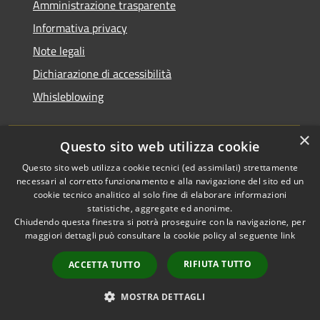
Amministrazione trasparente
Informativa privacy
Note legali
Dichiarazione di accessibilità
Whisleblowing
×
Questo sito web utilizza cookie
RSS
Copyright © 2026 • Comune di
Questo sito web utilizza cookie tecnici (ed assimilati) strettamente
necessari al corretto funzionamento e alla navigazione del sito ed un
Accessibilità
Foggia • Powered by
cookie tecnico analitico al solo fine di elaborare informazioni
Privacy
Municipium
Accesso
•
statistiche, aggregate ed anonime.
Cookie
redazione
Chiudendo questa finestra si potrà proseguire con la navigazione, per
Mappa del sito
maggiori dettagli può consultare la cookie policy al seguente
link
Codici IPA
RIFIUTA TUTTO
ACCETTA TUTTO
Area dipendenti
Intranet Consiglio
MOSTRA DETTAGLI