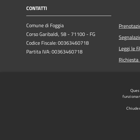
CONTATTI
Comune di Foggia
Prenotaz
Corso Garibaldi, 58 - 71100 - FG
Segnalazi
Codice Fiscale: 00363460718
Leggi le 
Partita IVA: 00363460718
Richiesta
PEC:
protocollo.generale@cert.comune.foggia.it
Centralino Unico: +39 0881 792111
Quest
funzionam
Chiuden
RSS
Accessibilità
Privacy
Cookie
Mappa de
Area dipendenti
Intranet Consiglio