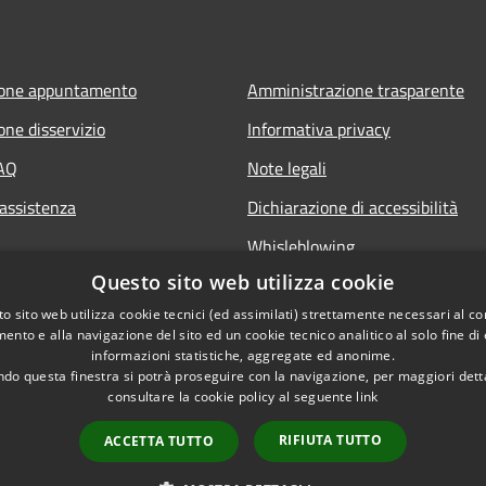
ione appuntamento
Amministrazione trasparente
one disservizio
Informativa privacy
FAQ
Note legali
 assistenza
Dichiarazione di accessibilità
Whisleblowing
Questo sito web utilizza cookie
o sito web utilizza cookie tecnici (ed assimilati) strettamente necessari al co
ento e alla navigazione del sito ed un cookie tecnico analitico al solo fine di
informazioni statistiche, aggregate ed anonime.
do questa finestra si potrà proseguire con la navigazione, per maggiori dett
consultare la cookie policy al seguente
link
RIFIUTA TUTTO
ACCETTA TUTTO
l sito
Copyright © 2026 • Comune 
Codici IPA