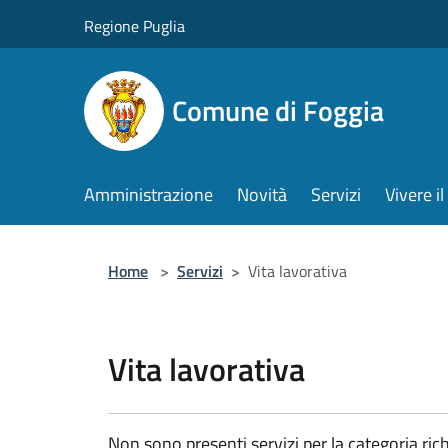
Salta al contenuto principale
Regione Puglia
Comune di Foggia
Amministrazione
Novità
Servizi
Vivere 
Home
>
Servizi
>
Vita lavorativa
Vita lavorativa
Non sono presenti servizi per la categoria rich