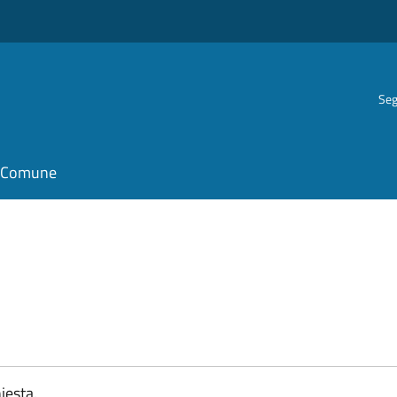
Seg
il Comune
iesta.