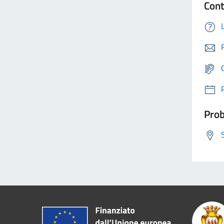
Cont
Prob