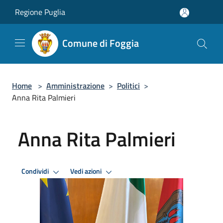
Salta al contenuto principale
Regione Puglia
Comune di Foggia
Home
>
Amministrazione
>
Politici
>
Anna Rita Palmieri
Anna Rita Palmieri
Condividi
Vedi azioni