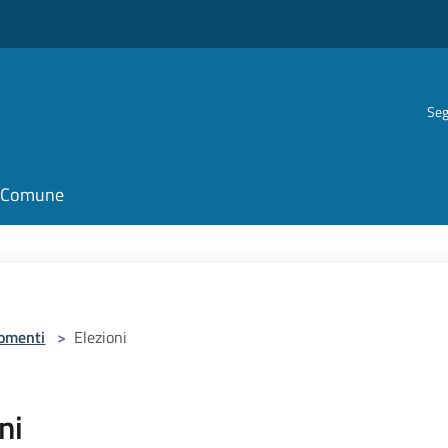
Seg
il Comune
omenti
>
Elezioni
ni