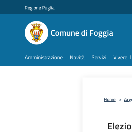
Salta al contenuto principale
Regione Puglia
Comune di Foggia
Amministrazione
Novità
Servizi
Vivere 
Home
>
Arg
Elezio