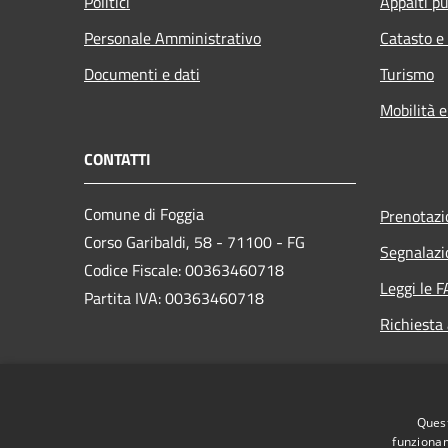
Politici
Appalti pu
Personale Amministrativo
Catasto e
Documenti e dati
Turismo
Mobilità e
CONTATTI
Comune di Foggia
Prenotaz
Corso Garibaldi, 58 - 71100 - FG
Segnalazi
Codice Fiscale: 00363460718
Leggi le 
Partita IVA: 00363460718
Richiesta
PEC:
protocollo.generale@cert.comune.foggia.it
Centralino Unico: +39 0881 792111
Quest
funzionam