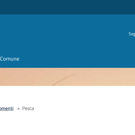
Seg
il Comune
omenti
>
Pesca