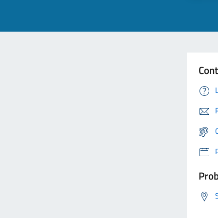
Cont
Prob