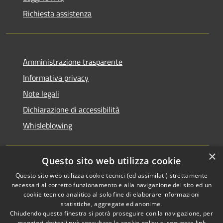
Richiesta assistenza
Amministrazione trasparente
Informativa privacy
Note legali
Dichiarazione di accessibilità
Whisleblowing
×
Questo sito web utilizza cookie
RSS
Copyright © 2026 • Comune di
Questo sito web utilizza cookie tecnici (ed assimilati) strettamente
necessari al corretto funzionamento e alla navigazione del sito ed un
Accessibilità
Foggia • Powered by
cookie tecnico analitico al solo fine di elaborare informazioni
Privacy
Municipium
Accesso
•
statistiche, aggregate ed anonime.
Cookie
redazione
Chiudendo questa finestra si potrà proseguire con la navigazione, per
maggiori dettagli può consultare la cookie policy al seguente
link