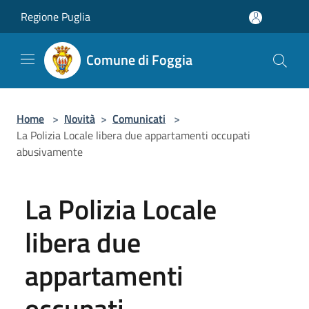
Salta al contenuto principale
Regione Puglia
Comune di Foggia
Home
>
Novità
>
Comunicati
>
La Polizia Locale libera due appartamenti occupati
abusivamente
La Polizia Locale
libera due
appartamenti
occupati