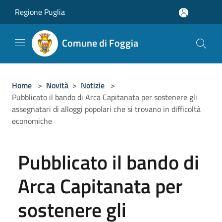
Salta al contenuto principale
Regione Puglia
Comune di Foggia
Home
>
Novità
>
Notizie
>
Pubblicato il bando di Arca Capitanata per sostenere gli
assegnatari di alloggi popolari che si trovano in difficoltà
economiche
Pubblicato il bando di
Arca Capitanata per
sostenere gli