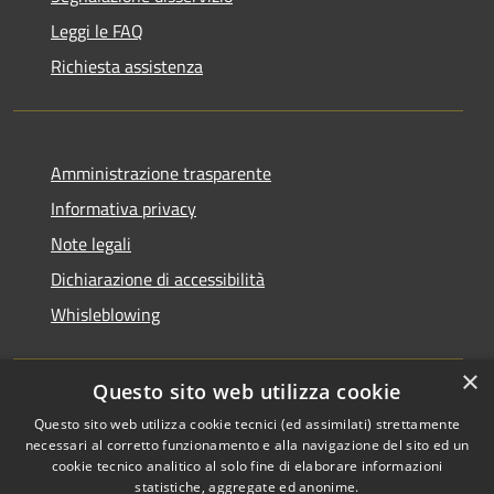
Leggi le FAQ
Richiesta assistenza
Amministrazione trasparente
Informativa privacy
Note legali
Dichiarazione di accessibilità
Whisleblowing
×
Questo sito web utilizza cookie
RSS
Copyright © 2026 • Comune di
Questo sito web utilizza cookie tecnici (ed assimilati) strettamente
necessari al corretto funzionamento e alla navigazione del sito ed un
Accessibilità
Foggia • Powered by
cookie tecnico analitico al solo fine di elaborare informazioni
Privacy
Municipium
Accesso
•
statistiche, aggregate ed anonime.