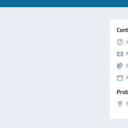
Cont
Prob