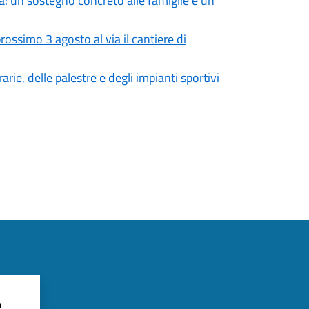
: un sostegno concreto alle famiglie e un
ossimo 3 agosto al via il cantiere di
rie, delle palestre e degli impianti sportivi
?