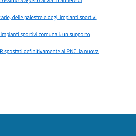
ossimo 3 agosto al via il cantiere di
rie, delle palestre e degli impianti sportivi
 e impianti sportivi comunali: un supporto
R spostati definitivamente al PNC: la nuova