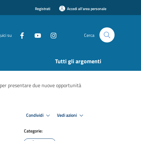
Registrati
Accedi all'area personale
uici su
Cerca
Tutti gli argomenti
o' per presentare due nuove opportunità
Condividi
Vedi azioni
Categorie: