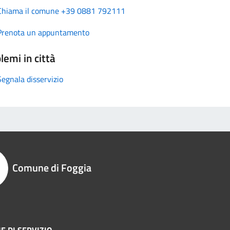
Chiama il comune +39 0881 792111
Prenota un appuntamento
lemi in città
Segnala disservizio
Comune di Foggia
E DI SERVIZIO