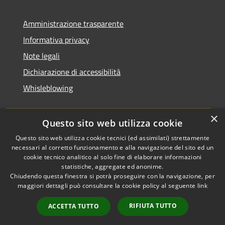
Amministrazione trasparente
Informativa privacy
Note legali
Dichiarazione di accessibilità
Whisleblowing
×
Questo sito web utilizza cookie
RSS
Copyright © 2026 • Comune di
Questo sito web utilizza cookie tecnici (ed assimilati) strettamente
necessari al corretto funzionamento e alla navigazione del sito ed un
Accessibilità
Foggia • Powered by
cookie tecnico analitico al solo fine di elaborare informazioni
Privacy
Municipium
Accesso
•
statistiche, aggregate ed anonime.
Cookie
redazione
Chiudendo questa finestra si potrà proseguire con la navigazione, per
Mappa del sito
maggiori dettagli può consultare la cookie policy al seguente
link
Codici IPA
RIFIUTA TUTTO
ACCETTA TUTTO
Area dipendenti