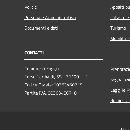
Politici
Appalti pu
Personale Amministrativo
Catasto e
Documenti e dati
Turismo
Mobilità e
CONTATTI
Comune di Foggia
Prenotaz
Corso Garibaldi, 58 - 71100 - FG
Segnalazi
Codice Fiscale: 00363460718
Leggi le 
Partita IVA: 00363460718
Richiesta
PEC:
protocollo.generale@cert.comune.foggia.it
Centralino Unico: +39 0881 792111
Quest