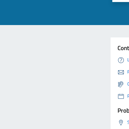
Cont
Prob