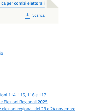
ca per comizi elettorali
PDF
Scarica
io
zioni 114, 115, 116 e 117
lle Elezioni Regionali 2025
e elezioni regionali del 23 e 24 novembre