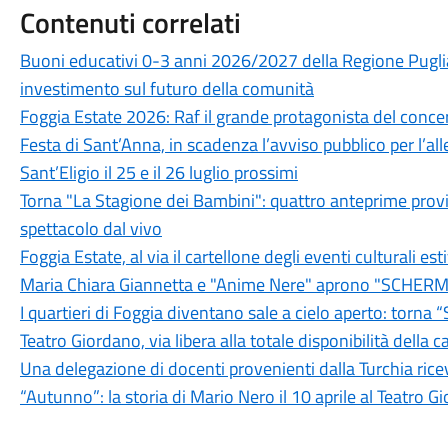
Contenuti correlati
Buoni educativi 0-3 anni 2026/2027 della Regione Puglia
investimento sul futuro della comunità
Foggia Estate 2026: Raf il grande protagonista del conce
Festa di Sant’Anna, in scadenza l’avviso pubblico per l’al
Sant’Eligio il 25 e il 26 luglio prossimi
Torna "La Stagione dei Bambini": quattro anteprime provinci
spettacolo dal vivo
Foggia Estate, al via il cartellone degli eventi culturali es
Maria Chiara Giannetta e "Anime Nere" aprono "SCHERMI
I quartieri di Foggia diventano sale a cielo aperto: torn
Teatro Giordano, via libera alla totale disponibilità della 
Una delegazione di docenti provenienti dalla Turchia rice
“Autunno”: la storia di Mario Nero il 10 aprile al Teatro G