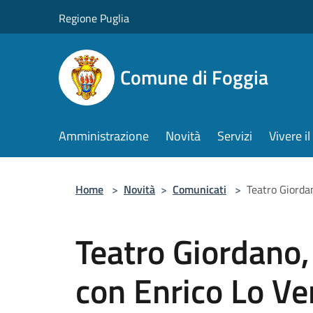
Salta al contenuto principale
Regione Puglia
Comune di Foggia
Amministrazione
Novità
Servizi
Vivere 
Home
>
Novità
>
Comunicati
>
Teatro Giorda
Teatro Giordano,
con Enrico Lo Ve