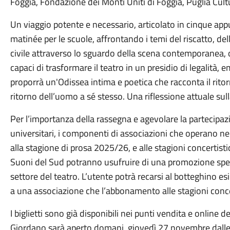
Foggia, Fondazione dei Monti Uniti di Foggia, Puglia Cult
Un viaggio potente e necessario, articolato in cinque app
matinée per le scuole, affrontando i temi del riscatto, dell
civile attraverso lo sguardo della scena contemporanea, of
capaci di trasformare il teatro in un presidio di legalità, 
proporrà un'Odissea intima e poetica che racconta il ritorn
ritorno dell’uomo a sé stesso. Una riflessione attuale sulla
Per l’importanza della rassegna e agevolare la partecipazi
universitari, i componenti di associazioni che operano negl
alla stagione di prosa 2025/26, e alle stagioni concertist
Suoni del Sud potranno usufruire di una promozione specia
settore del teatro. L’utente potrà recarsi al botteghino e
a una associazione che l’abbonamento alle stagioni conce
I biglietti sono già disponibili nei punti vendita e online d
Giordano sarà aperto domani, giovedì 27 novembre dalle or