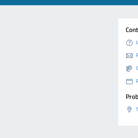
Cont
Prob