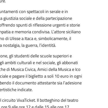
ure.
untamenti con spettacoli in serale e in
a giustizia sociale e della partecipazione
frendo spunti di riflessione urgenti e storie
empatia e memoria condivisa. L’attore siciliano
o di Ulisse a Itaca e, simbolicamente, il
 nostalgia, la guerra, l’identità.
one, gli studenti delle scuole superiori e
i ambiti culturali e nel sociale, gli abbonati
iche di Musica Civica, Amici della Musica e Ico
le e pagare il biglietto a soli 10 euro in ogni
sibendo il documento attestante sia l’adesione
rtistiche indicate.
el circuito VivaTicket. Il botteghino del teatro
e 9 alle ore 12 e dalle 15 alle ore 17,