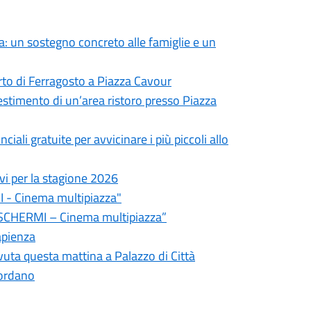
: un sostegno concreto alle famiglie e un
rto di Ferragosto a Piazza Cavour
lestimento di un’area ristoro presso Piazza
ali gratuite per avvicinare i più piccoli allo
tivi per la stagione 2026
 - Cinema multipiazza"
a “SCHERMI – Cinema multipiazza”
capienza
vuta questa mattina a Palazzo di Città
iordano