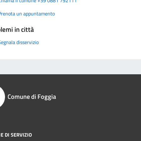
Chiama il comune +39 0881 792111
Prenota un appuntamento
lemi in città
Segnala disservizio
Comune di Foggia
E DI SERVIZIO