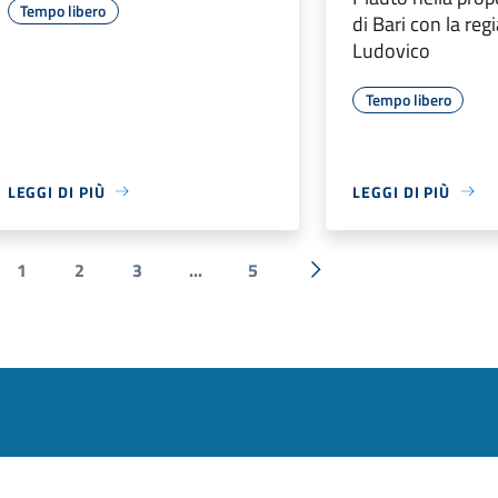
Tempo libero
di Bari con la reg
Ludovico
Tempo libero
LEGGI DI PIÙ
LEGGI DI PIÙ
1
2
3
...
5
ecedente
Successiva »