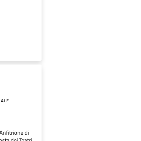
RALE
'Anfitrione di
osta dei Teatri