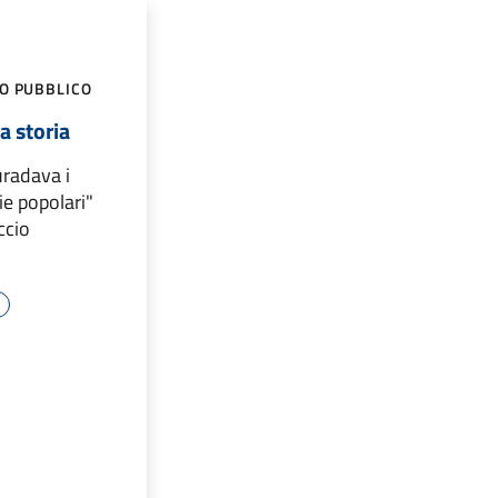
GO PUBBLICO
a storia
uradava i
rie popolari"
ccio
e