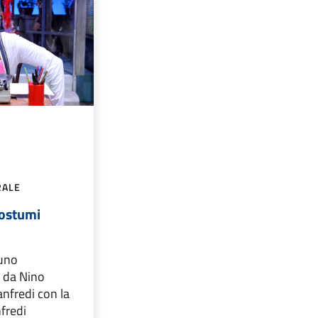
RALE
 costumi
 uno
o da Nino
nfredi con la
fredi