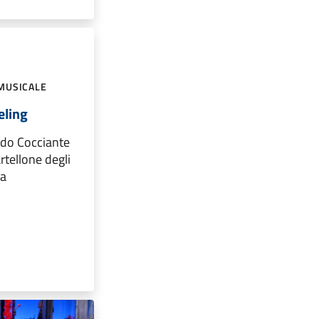
MUSICALE
eling
rdo Cocciante
rtellone degli
ca