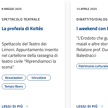
8 MAGGIO 2025
13 APRILE 2025
SPETTACOLO TEATRALE
DIBATTITO/DIALO
La profezia di Koltès
I weekend con l
"L'Erodoto che g
Spettacolo del Teatro dei
maiali e altre sto
Limoni. Appuntamento inserito
Relatore prof. Du
nel cartellone della rassegna di
Balestracci
teatro civile "Riprendiamoci la
Patrimonio cultural
scena"
Associazioni
Istruzione
Tempo libero
LEGGI DI PIÙ
LEGGI DI PIÙ