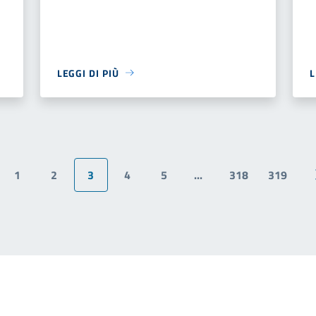
LEGGI DI PIÙ
L
1
2
3
4
5
...
318
319
na precedente