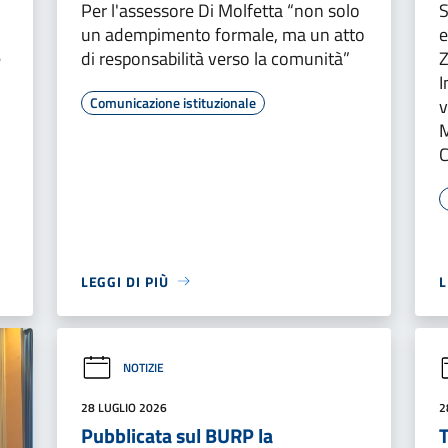
Per l'assessore Di Molfetta “non solo
S
un adempimento formale, ma un atto
e
e
di responsabilità verso la comunità”
Z
I
Comunicazione istituzionale
v
M
LEGGI DI PIÙ
L
NOTIZIE
28 LUGLIO 2026
2
Pubblicata sul BURP la
T