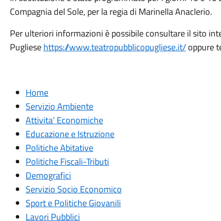
Compagnia del Sole, per la regia di Marinella Anaclerio.
Per ulteriori informazioni è possibile consultare il sito in
Pugliese
https://www.teatropubblicopugliese.it/
oppure t
Home
Servizio Ambiente
Attivita’ Economiche
Educazione e Istruzione
Politiche Abitative
Politiche Fiscali-Tributi
Demografici
Servizio Socio Economico
Sport e Politiche Giovanili
Lavori Pubblici