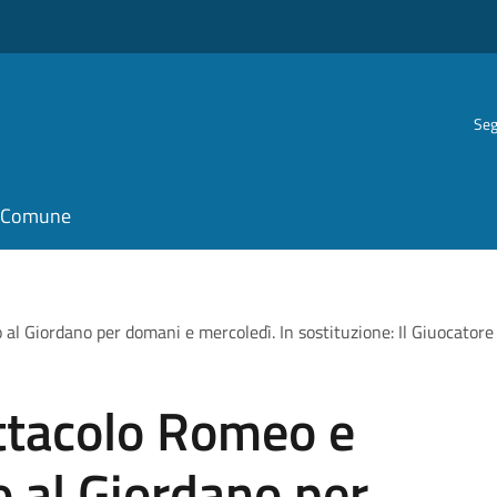
Seg
il Comune
al Giordano per domani e mercoledì. In sostituzione: Il Giuocatore 
ettacolo Romeo e
o al Giordano per