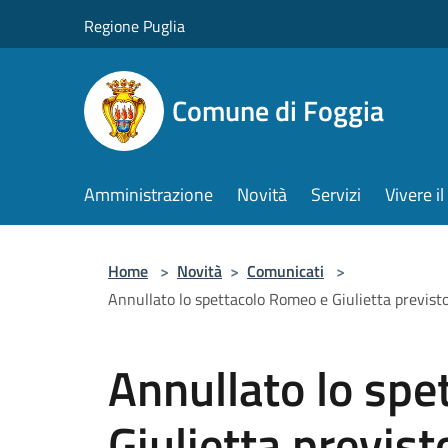
Salta al contenuto principale
Regione Puglia
Comune di Foggia
Amministrazione
Novità
Servizi
Vivere 
Home
>
Novità
>
Comunicati
>
Annullato lo spettacolo Romeo e Giulietta previsto 
Annullato lo sp
Giulietta previst