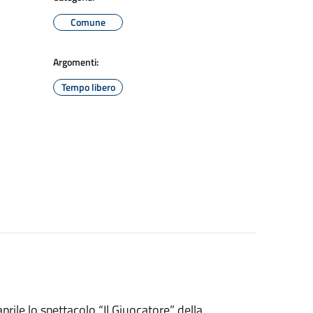
Comune
Argomenti:
Tempo libero
rile lo spettacolo “Il Giuocatore” della